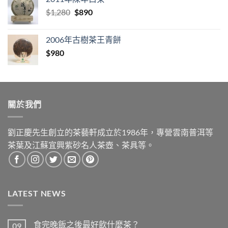
Original
Current
$
1,280
$
890
price
price
was:
is:
2006年古樹茶王青餅
$1,280.
$890.
$
980
關於我們
劉正慶先生創立的茶藝軒成立於1986年，專營雲南普洱等
茶葉及江蘇宜興紫砂名人茶壺、茶具等。
LATEST NEWS
食完晚飯之後最好飲什麼茶？
09