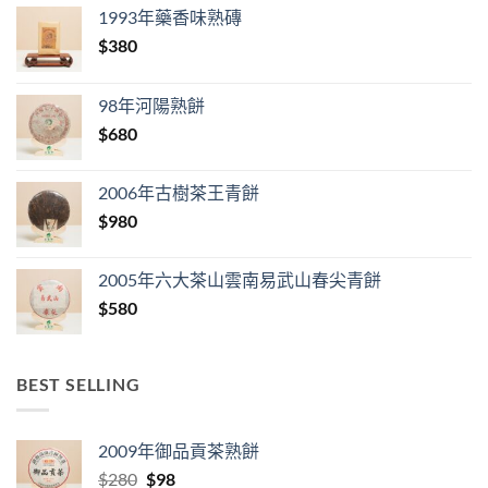
1993年藥香味熟磚
$
380
98年河陽熟餅
$
680
2006年古樹茶王青餅
$
980
2005年六大茶山雲南易武山春尖青餅
$
580
BEST SELLING
2009年御品貢茶熟餅
Original
Current
$
280
$
98