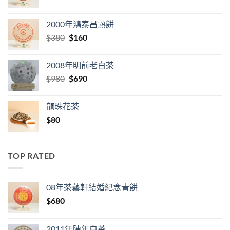
price
price
was:
is:
2000年鴻泰昌熟餅
$280.
$98.
Original
Current
$
380
$
160
price
price
was:
is:
2008年明前老白茶
$380.
$160.
Original
Current
$
980
$
690
price
price
was:
is:
龍珠花茶
$980.
$690.
$
80
TOP RATED
08年茶藝軒結婚紀念青餅
$
680
2011年陳年白茶