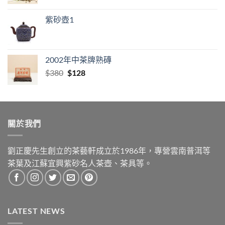
紫砂壺1
2002年中茶牌熟磚
Original
Current
$
380
$
128
price
price
was:
is:
$380.
$128.
關於我們
劉正慶先生創立的茶藝軒成立於1986年，專營雲南普洱等
茶葉及江蘇宜興紫砂名人茶壺、茶具等。
LATEST NEWS