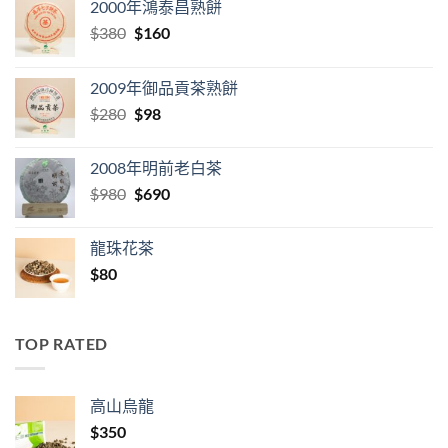
2000年鴻泰昌熟餅
Original
Current
$
380
$
160
price
price
was:
is:
2009年御品貢茶熟餅
$380.
$160.
Original
Current
$
280
$
98
price
price
was:
is:
2008年明前老白茶
$280.
$98.
Original
Current
$
980
$
690
price
price
was:
is:
龍珠花茶
$980.
$690.
$
80
TOP RATED
高山烏龍
$
350