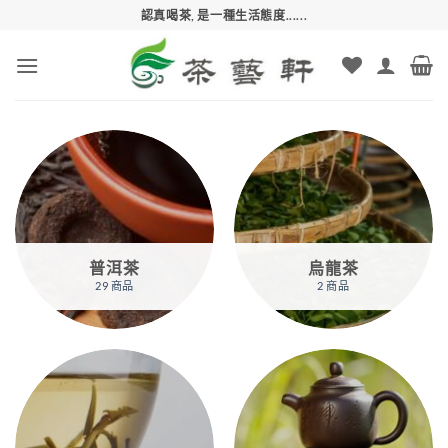
Skip
認真喝茶, 是一種生活態度......
to
content
普洱茶
烏龍茶
29 商品
2 商品