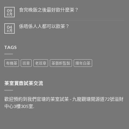
食完晚飯之後最好飲什麼茶？
09
8 月
在
尚
〈食
無
完
留
係唔係人人都可以飲茶？
04
晚
言
飯
8 月
在
尚
之
〈係
無
後
唔
留
最
係
言
好
TAGS
人
飲
人
什
都
麼
可
茶？〉
以
有機茶
班章
老班章
茶藝軒監製
陳年白茶
中
飲
茶？〉
中
茶室賞壺試茶交流
歡迎預約到我們官塘的茶室試茶 - 九龍觀塘開源道72號溢財
中心3樓305室.