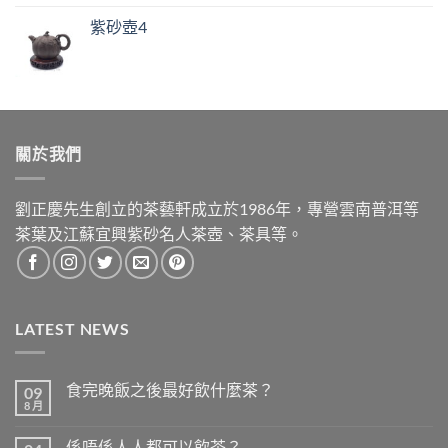
紫砂壺4
關於我們
劉正慶先生創立的茶藝軒成立於1986年，專營雲南普洱等
茶葉及江蘇宜興紫砂名人茶壺、茶具等。
LATEST NEWS
食完晚飯之後最好飲什麼茶？
09
8 月
在
尚
〈食
無
完
留
係唔係人人都可以飲茶？