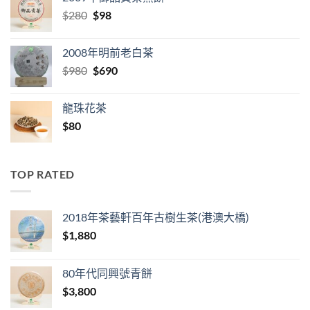
$380.
$160.
Original
Current
$
280
$
98
price
price
was:
is:
2008年明前老白茶
$280.
$98.
Original
Current
$
980
$
690
price
price
was:
is:
龍珠花茶
$980.
$690.
$
80
TOP RATED
2018年茶藝軒百年古樹生茶(港澳大橋)
$
1,880
80年代同興號青餅
$
3,800