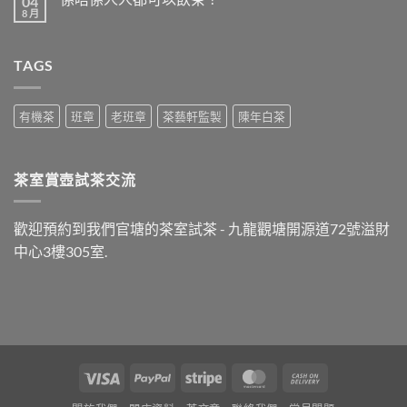
04
晚
言
飯
8 月
在
尚
之
〈係
無
後
唔
留
最
係
言
好
TAGS
人
飲
人
什
都
麼
可
茶？〉
以
有機茶
班章
老班章
茶藝軒監製
陳年白茶
中
飲
茶？〉
中
茶室賞壺試茶交流
歡迎預約到我們官塘的茶室試茶 - 九龍觀塘開源道72號溢財
中心3樓305室.
Visa
PayPal
Stripe
MasterCard
Cash
On