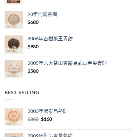
98年河陽熟餅
$
680
2006年古樹茶王青餅
$
980
2005年六大茶山雲南易武山春尖青餅
$
580
BEST SELLING
2000年鴻泰昌熟餅
Original
Current
$
380
$
160
price
price
was:
is:
2009年御品貢茶熟餅