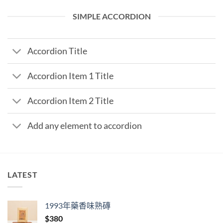
SIMPLE ACCORDION
Accordion Title
Accordion Item 1 Title
Accordion Item 2 Title
Add any element to accordion
LATEST
1993年藥香味熟磚
$
380