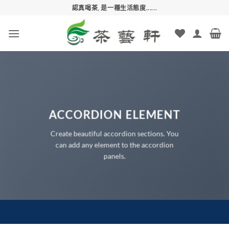
Skip
認真喝茶, 是一種生活態度......
to
content
ACCORDION ELEMENT
Create beautiful accordion sections. You
can add any element to the accordion
panels.