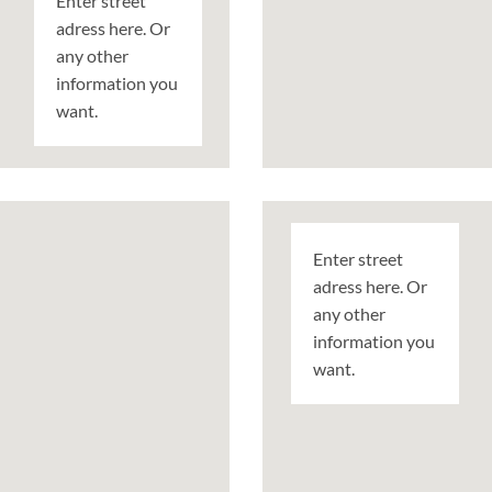
Enter street
adress here. Or
any other
information you
want.
Enter street
adress here. Or
any other
information you
want.