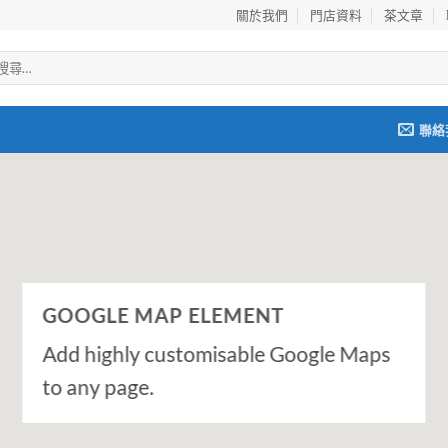
關於我們
門店資料
茶文章
聯絡
GOOGLE MAP ELEMENT
Add highly customisable Google Maps
to any page.