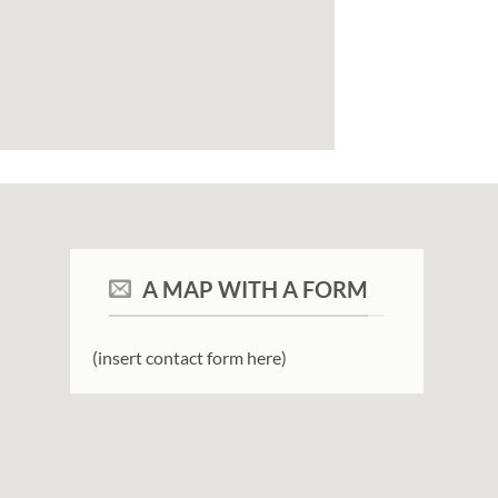
A MAP WITH A FORM
(insert contact form here)