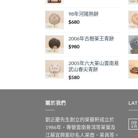
98年河陽熟餅
$
680
2006年古樹茶王青餅
$
980
2005年六大茶山雲南易
武山春尖青餅
$
580
關於我們
LA
劉正慶先生創立的茶藝軒成立於
09
1986年，專營雲南普洱等茶葉及
8 月
江蘇宜興紫砂名人茶壺、茶具等。