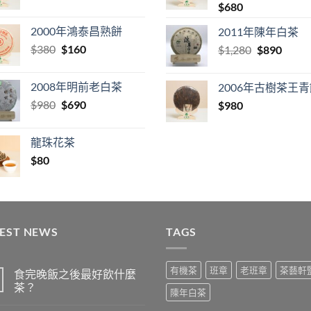
price
price
$
680
was:
is:
2000年鴻泰昌熟餅
2011年陳年白茶
$280.
$98.
Original
Current
$
380
$
160
Original
Curre
$
1,280
$
890
price
price
price
price
was:
is:
was:
is:
2008年明前老白茶
2006年古樹茶王
$380.
$160.
$1,280.
$890.
Original
Current
$
980
$
690
$
980
price
price
was:
is:
龍珠花茶
$980.
$690.
$
80
TEST NEWS
TAGS
有機茶
班章
老班章
茶藝軒
食完晚飯之後最好飲什麼
茶？
陳年白茶
在
尚
〈食
無