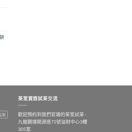
nt
青餅
茶室賞壺試茶交流
歡迎預約到我們官塘的茶室試茶 -
監製
九龍觀塘開源道72號溢財中心3樓
305室.