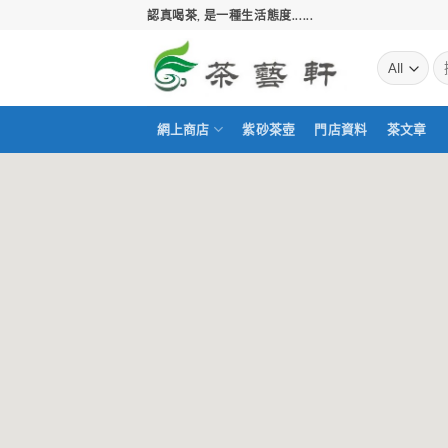
Skip
認真喝茶, 是一種生活態度......
to
content
搜
尋
關
鍵
網上商店
紫砂茶壺
門店資料
茶文章
字: