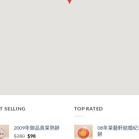
T SELLING
TOP RATED
2009年御品貢茶熟餅
08年茶藝軒結婚紀
餅
Original
Current
$
280
$
98