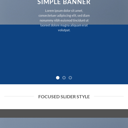
SIMPLE BANNER
Lorem ipsum dolor sit amet,
consectetuer adipiscing elit, sed diam
nonummy nibh euismod tincidunt ut
laoreet dolore magna aliquam erat
volutpat.
FOCUSED SLIDER STYLE