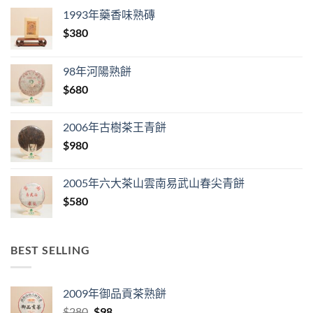
1993年藥香味熟磚
$
380
98年河陽熟餅
$
680
2006年古樹茶王青餅
$
980
2005年六大茶山雲南易武山春尖青餅
$
580
BEST SELLING
2009年御品貢茶熟餅
Original
Current
$
280
$
98