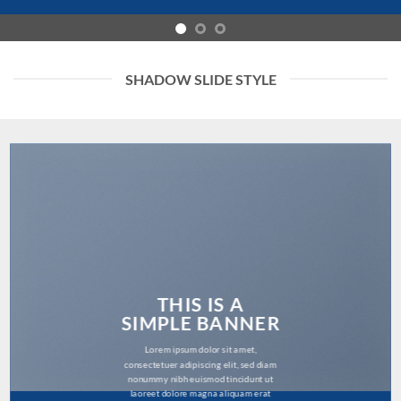
SHADOW SLIDE STYLE
THIS IS A
SIMPLE BANNER
Lorem ipsum dolor sit amet,
consectetuer adipiscing elit, sed diam
nonummy nibh euismod tincidunt ut
laoreet dolore magna aliquam erat