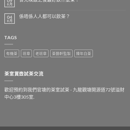
09
8 月
在
尚
〈食
無
完
留
係唔係人人都可以飲茶？
04
晚
言
飯
8 月
在
尚
之
〈係
無
後
唔
留
最
係
言
好
TAGS
人
飲
人
什
都
麼
可
茶？〉
以
有機茶
班章
老班章
茶藝軒監製
陳年白茶
中
飲
茶？〉
中
茶室賞壺試茶交流
歡迎預約到我們官塘的茶室試茶 - 九龍觀塘開源道72號溢財
中心3樓305室.