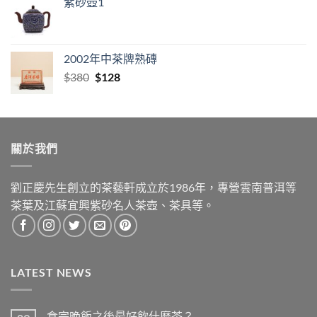
紫砂壺1
2002年中茶牌熟磚
Original
Current
$
380
$
128
price
price
was:
is:
$380.
$128.
關於我們
劉正慶先生創立的茶藝軒成立於1986年，專營雲南普洱等
茶葉及江蘇宜興紫砂名人茶壺、茶具等。
LATEST NEWS
食完晚飯之後最好飲什麼茶？