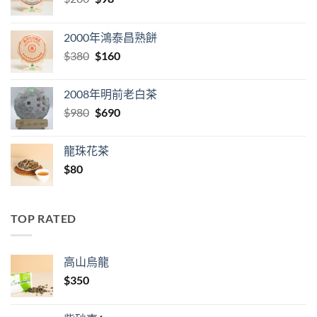
price
price
was:
is:
2000年鴻泰昌熟餅
$280.
$98.
Original
Current
$
380
$
160
price
price
was:
is:
2008年明前老白茶
$380.
$160.
Original
Current
$
980
$
690
price
price
was:
is:
龍珠花茶
$980.
$690.
$
80
TOP RATED
高山烏龍
$
350