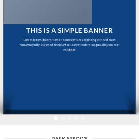
THIS IS A SIMPLE BANNER
Lorem ipsum dolor sit amet, consectetuer adipiscing elit, sed diam
nonummy nibh euismod tincidunt ut laoreet dolore magna aliquam erat
volutpat.
DARK ARROWS