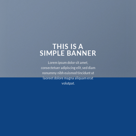
THIS IS A
SIMPLE BANNER
Lorem ipsum dolor sit amet,
consectetuer adipiscing elit, sed diam
nonummy nibh euismod tincidunt ut
laoreet dolore magna aliquam erat
volutpat.