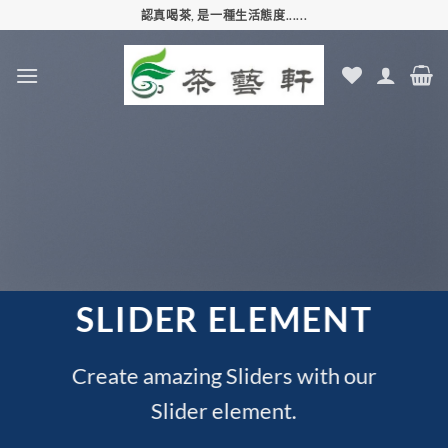
Skip
認真喝茶, 是一種生活態度......
to
content
SLIDER ELEMENT
Create amazing Sliders with our
Slider element.