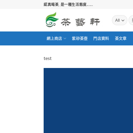
Skip
認真喝茶, 是一種生活態度......
to
content
搜
尋
關
鍵
網上商店
紫砂茶壺
門店資料
茶文章
字:
test