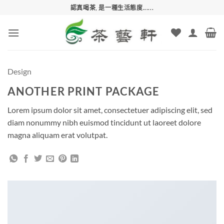
Skip
認真喝茶, 是一種生活態度......
to
content
Design
ANOTHER PRINT PACKAGE
Lorem ipsum dolor sit amet, consectetuer adipiscing elit, sed
diam nonummy nibh euismod tincidunt ut laoreet dolore
magna aliquam erat volutpat.