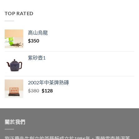
TOP RATED
高山烏龍
$
350
紫砂壺1
2002年中茶牌熟磚
Original
Current
$
380
$
128
price
price
was:
is:
$380.
$128.
關於我們
劉正慶先生創立的茶藝軒成立於1986年，專營雲南普洱等