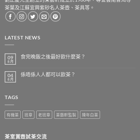
茶葉及江蘇宜興紫砂名人茶壺、茶具等。
LATEST NEWS
食完晚飯之後最好飲什麼茶？
09
8 月
在
尚
〈食
無
完
留
係唔係人人都可以飲茶？
04
晚
言
飯
8 月
在
尚
之
〈係
無
後
唔
留
最
係
言
好
TAGS
人
飲
人
什
都
麼
可
茶？〉
以
有機茶
班章
老班章
茶藝軒監製
陳年白茶
中
飲
茶？〉
中
茶室賞壺試茶交流