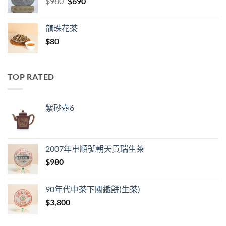
Original
Current
$
980
$
690
price
price
was:
is:
龍珠花茶
$980.
$690.
$
80
TOP RATED
紫砂壺6
2007年車順號朝天貢瑞生茶
$
980
90年代中茶下關鐵餅(生茶)
$
3,800