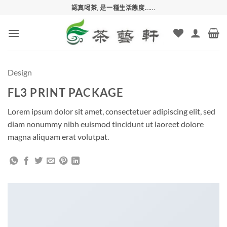
Skip
認真喝茶, 是一種生活態度......
to
content
Design
FL3 PRINT PACKAGE
Lorem ipsum dolor sit amet, consectetuer adipiscing elit, sed
diam nonummy nibh euismod tincidunt ut laoreet dolore
magna aliquam erat volutpat.