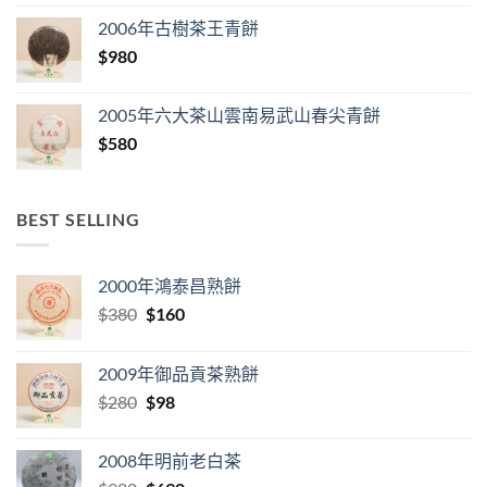
2006年古樹茶王青餅
$
980
2005年六大茶山雲南易武山春尖青餅
$
580
BEST SELLING
2000年鴻泰昌熟餅
Original
Current
$
380
$
160
price
price
was:
is:
2009年御品貢茶熟餅
$380.
$160.
Original
Current
$
280
$
98
price
price
was:
is:
2008年明前老白茶
$280.
$98.