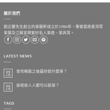
關於我們
劉正慶先生創立的茶藝軒成立於1986年，專營雲南普洱等
茶葉及江蘇宜興紫砂名人茶壺、茶具等。
LATEST NEWS
食完晚飯之後最好飲什麼茶？
09
8 月
在
尚
〈食
無
完
留
係唔係人人都可以飲茶？
04
晚
言
飯
8 月
在
尚
之
〈係
無
後
唔
留
最
係
言
好
TAGS
人
飲
人
什
都