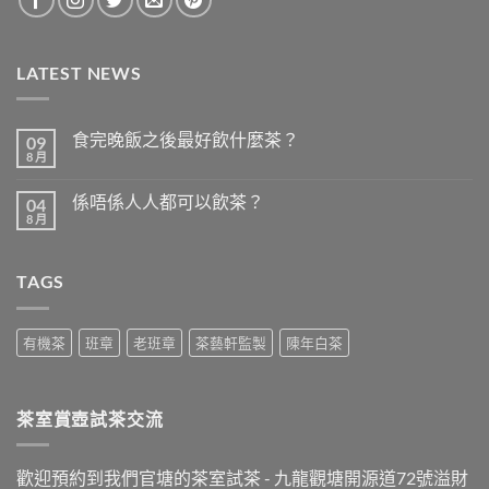
LATEST NEWS
食完晚飯之後最好飲什麼茶？
09
8 月
在
尚
〈食
無
完
留
係唔係人人都可以飲茶？
04
晚
言
飯
8 月
在
尚
之
〈係
無
後
唔
留
最
係
言
好
TAGS
人
飲
人
什
都
麼
可
茶？〉
以
有機茶
班章
老班章
茶藝軒監製
陳年白茶
中
飲
茶？〉
中
茶室賞壺試茶交流
歡迎預約到我們官塘的茶室試茶 - 九龍觀塘開源道72號溢財