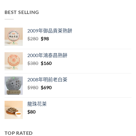
BEST SELLING
2009年御品貢茶熟餅
Original
Current
$
280
$
98
price
price
was:
is:
2000年鴻泰昌熟餅
$280.
$98.
Original
Current
$
380
$
160
price
price
was:
is:
2008年明前老白茶
$380.
$160.
Original
Current
$
980
$
690
price
price
was:
is:
龍珠花茶
$980.
$690.
$
80
TOP RATED