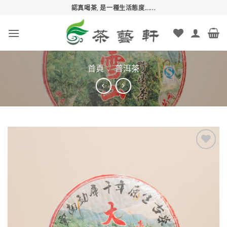
Skip
認真喝茶, 是一種生活態度......
to
content
首頁
/
普洱茶
Add to
wishlist