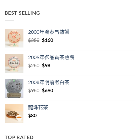
BEST SELLING
2000年鴻泰昌熟餅
Original
Current
$
380
$
160
price
price
was:
is:
2009年御品貢茶熟餅
$380.
$160.
Original
Current
$
280
$
98
price
price
was:
is:
2008年明前老白茶
$280.
$98.
Original
Current
$
980
$
690
price
price
was:
is:
龍珠花茶
$980.
$690.
$
80
TOP RATED