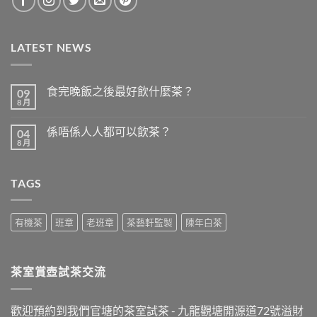
LATEST NEWS
食完晚飯之後最好飲什麼茶？
09
8 月
在
尚
〈食
無
完
留
係唔係人人都可以飲茶？
04
晚
言
飯
8 月
在
尚
之
〈係
無
後
唔
留
最
係
言
好
TAGS
人
飲
人
什
都
麼
可
茶？〉
以
有機茶
班章
老班章
茶藝軒監製
陳年白茶
中
飲
茶？〉
中
茶室賞壺試茶交流
歡迎預約到我們官塘的茶室試茶 - 九龍觀塘開源道72號溢財