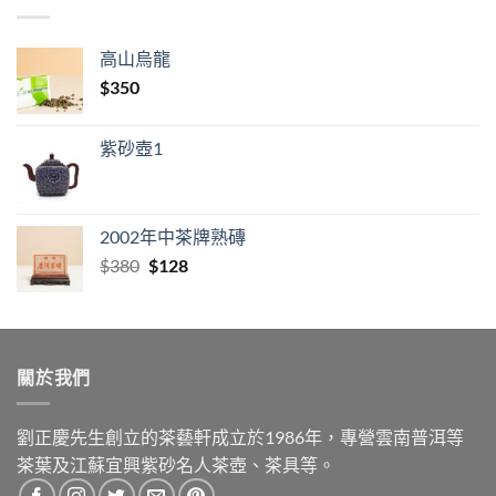
高山烏龍
$
350
紫砂壺1
2002年中茶牌熟磚
Original
Current
$
380
$
128
price
price
was:
is:
$380.
$128.
關於我們
劉正慶先生創立的茶藝軒成立於1986年，專營雲南普洱等
茶葉及江蘇宜興紫砂名人茶壺、茶具等。