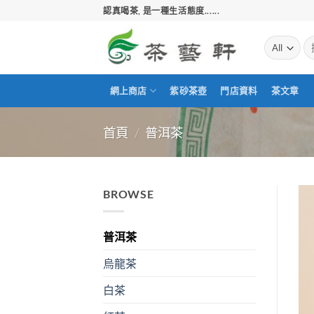
Skip
認真喝茶, 是一種生活態度......
to
content
搜
尋
關
鍵
網上商店
紫砂茶壺
門店資料
茶文章
字:
首頁
/
普洱茶
BROWSE
普洱茶
烏龍茶
白茶