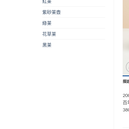
紅茶
紫砂茶壺
綠茶
花草茶
黑茶
描
2
百
38