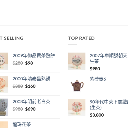
T SELLING
TOP RATED
2009年御品貢茶熟餅
2007年車順號朝
生茶
Original
Current
$
280
$
98
price
price
$
980
was:
is:
2000年鴻泰昌熟餅
紫砂壺6
$280.
$98.
Original
Current
$
380
$
160
price
price
was:
is:
2008年明前老白茶
90年代中茶下關鐵
$380.
$160.
(生茶)
Original
Current
$
980
$
690
price
price
$
3,800
was:
is:
龍珠花茶
$980.
$690.