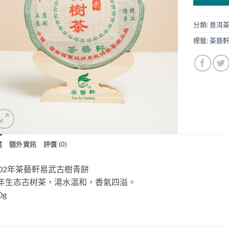
分類:
普洱
標籤:
茶藝
述
額外資訊
評價 (0)
002年茶藝軒易武古樹青餅
年生态古树茶，湯水温和，香氣四溢。
0g