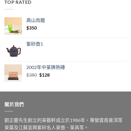
TOP RATED
高山烏龍
$
350
紫砂壺1
2002年中茶牌熟磚
Original
Current
$
380
$
128
price
price
was:
is:
$380.
$128.
關於我們
劉正慶先生創立的茶藝軒成立於1986年，專營雲南普洱等
茶葉及江蘇宜興紫砂名人茶壺、茶具等。