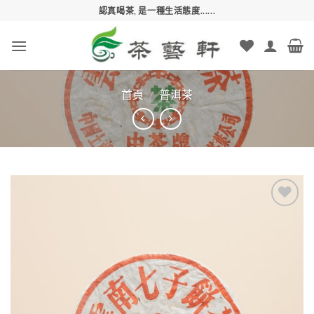
Skip
認真喝茶, 是一種生活態度......
to
content
首頁
/
普洱茶
Add to
wishlist