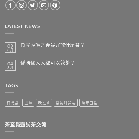
LATEST NEWS
食完晚飯之後最好飲什麼茶？
09
8 月
在
尚
〈食
無
完
留
係唔係人人都可以飲茶？
04
晚
言
飯
8 月
在
尚
之
〈係
無
後
唔
留
最
係
言
好
TAGS
人
飲
人
什
都
麼
可
茶？〉
以
有機茶
班章
老班章
茶藝軒監製
陳年白茶
中
飲
茶？〉
中
茶室賞壺試茶交流