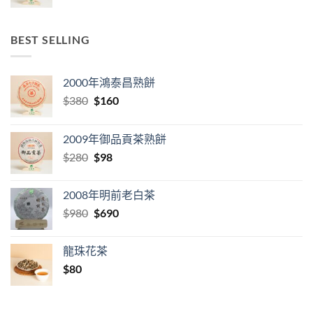
BEST SELLING
2000年鴻泰昌熟餅
Original
Current
$
380
$
160
price
price
was:
is:
2009年御品貢茶熟餅
$380.
$160.
Original
Current
$
280
$
98
price
price
was:
is:
2008年明前老白茶
$280.
$98.
Original
Current
$
980
$
690
price
price
was:
is:
龍珠花茶
$980.
$690.
$
80