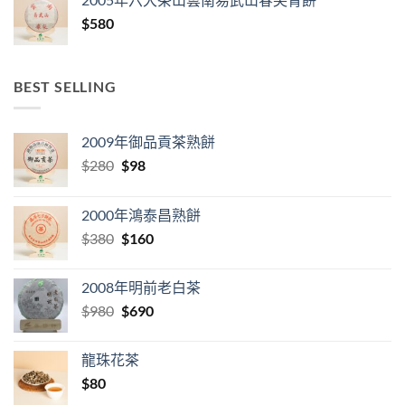
$
580
BEST SELLING
2009年御品貢茶熟餅
Original
Current
$
280
$
98
price
price
was:
is:
2000年鴻泰昌熟餅
$280.
$98.
Original
Current
$
380
$
160
price
price
was:
is:
2008年明前老白茶
$380.
$160.
Original
Current
$
980
$
690
price
price
was:
is:
龍珠花茶
$980.
$690.
$
80