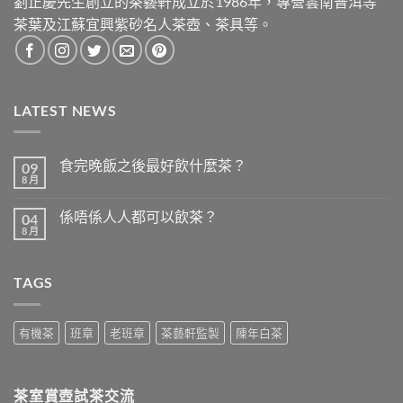
劉正慶先生創立的茶藝軒成立於1986年，專營雲南普洱等
茶葉及江蘇宜興紫砂名人茶壺、茶具等。
LATEST NEWS
食完晚飯之後最好飲什麼茶？
09
8 月
在
尚
〈食
無
完
留
係唔係人人都可以飲茶？
04
晚
言
飯
8 月
在
尚
之
〈係
無
後
唔
留
最
係
言
好
TAGS
人
飲
人
什
都
麼
可
茶？〉
以
有機茶
班章
老班章
茶藝軒監製
陳年白茶
中
飲
茶？〉
中
茶室賞壺試茶交流