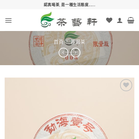
Skip
認真喝茶, 是一種生活態度......
to
content
首頁
/
普洱茶
Add to
wishlist