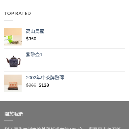
TOP RATED
高山烏龍
$
350
紫砂壺1
2002年中茶牌熟磚
Original
Current
$
380
$
128
price
price
was:
is:
$380.
$128.
關於我們